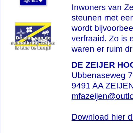
agenda
Inwoners van Z
steunen met een
wordt bijvoorbe
verfraaid. Zo is
waren er ruim d
DE ZEIJER HO
Ubbenaseweg 7
9491 AA ZEIJE
mfazeijen@outl
Download hier d