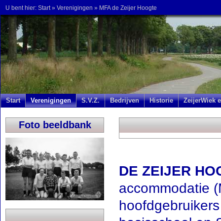
U bent hier:
Start
»
Verenigingen
»
MFA de Zeijer Hoogte
Start
Verenigingen
S.V.Z.
Bedrijven
Historie
ZeijerWiek e
Foto beeldbank
DE ZEIJER HO
accommodatie (M
hoofdgebruikers