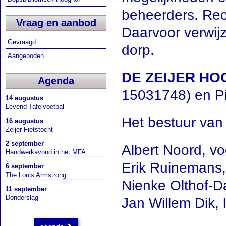
beheerders. Recep
Vraag en aanbod
Daarvoor verwij
Gevraagd
dorp.
Aangeboden
DE ZEIJER HO
Agenda
15031748) en P
14 augustus
Levend Tafelvoetbal
Het bestuur van
16 augustus
Zeijer Fietstocht
2 september
Albert Noord, voo
Handwerkavond in het MFA
Erik Ruinemans
6 september
The Louis Armstrong...
Nienke Olthof-D
11 september
Donderslag
Jan Willem Dik, l