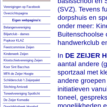
basisschool en S
Verenigingen op Facebook
(SVZ). Tevens f
Overzichtspagina
dorpshuis en spo
Eigen webpagina's:
onder meer: Kind
Belangenvereniging
Buitenschoolse 
Biljartclub - dames
Popkoor KLAZ
handwerkclub en
Feestcommisie Zeijen
In
DE ZEIJER 
Kinderwerk Zeijen
Klootschietvereniging Zeijen
aantal andere (
Koor Sint Bacchus
sportzaal met k
MFA de Zeijer Hoogte
andere groepen g
Schildersclub 't Zeijerpalet
Stichting Amivedi
initiatieven vanu
Toneelvereniging Spotlicht
toneel, gesprek
De Zeijer Komedie
mogelijkheden 
Dopsbibliotheek Hooghof