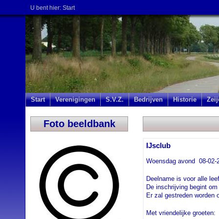
U bent hier:
Start
Start
Verenigingen
S.V.Z.
Bedrijven
Historie
Zei
Foto beeldbank
IJsclub
Woensdag avond 08-02-201
Deelname is voor alle leef
De inschrijving begint om
Er zal gestreden worden
Met vriendelijke groeten: