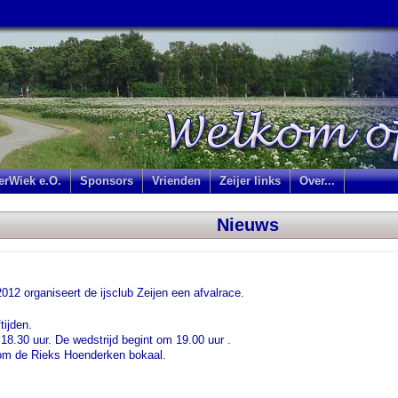
jerWiek e.O.
Sponsors
Vrienden
Zeijer links
Over...
Nieuws
2 organiseert de ijsclub Zeijen een afvalrace.
tijden.
 18.30 uur. De wedstrijd begint om 19.00 uur .
 om de Rieks Hoenderken bokaal.