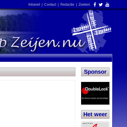
Intranet
|
Contact
|
Redactie
|
Zoeken
Sponsor
Het weer