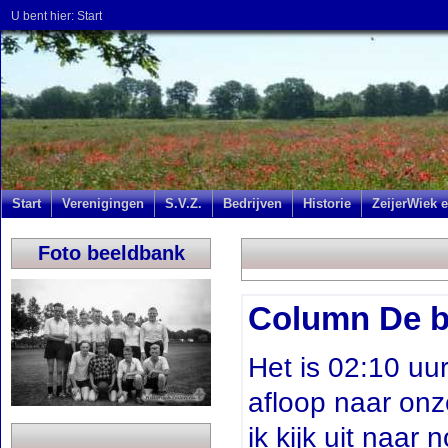
U bent hier:
Start
Start
Verenigingen
S.V.Z.
Bedrijven
Historie
ZeijerWiek e
Foto beeldbank
Column De bo
Het is 02:10 uu
afloop naar onz
ik kijk uit naar