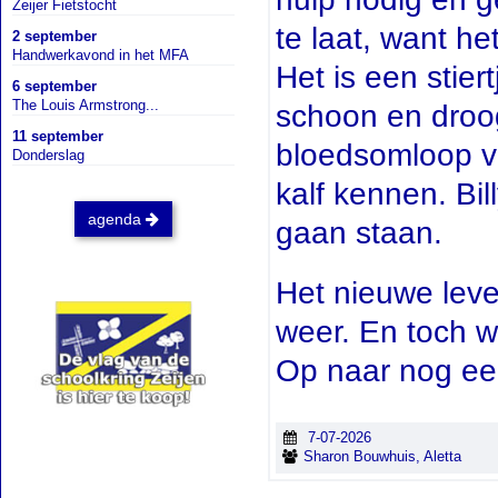
Zeijer Fietstocht
te laat, want he
2 september
Handwerkavond in het MFA
Het is een stier
6 september
The Louis Armstrong...
schoon en droog
11 september
bloedsomloop va
Donderslag
kalf kennen. Bil
agenda
gaan staan.
Het nieuwe leve
weer. En toch w
Op naar nog een
7-07-2026
Sharon Bouwhuis, Aletta