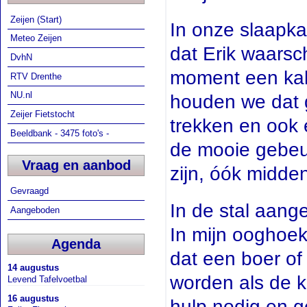
Zeijen (Start)
In onze slaapka
Meteo Zeijen
dat Erik waarschi
DvhN
moment een kalf
RTV Drenthe
NU.nl
houden we dat g
Zeijer Fietstocht
trekken en ook 
Beeldbank - 3475 foto's -
de mooie gebeur
Vraag en aanbod
zijn, óók midden
Gevraagd
In de stal aange
Aangeboden
In mijn ooghoek
Agenda
dat een boer of
14 augustus
worden als de ko
Levend Tafelvoetbal
16 augustus
hulp nodig en ge