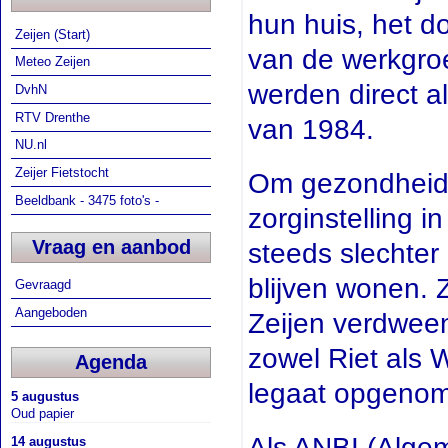
hun huis, het d
Zeijen (Start)
van de werkgroe
Meteo Zeijen
werden direct al
DvhN
RTV Drenthe
van 1984.
NU.nl
Zeijer Fietstocht
Om gezondheids
Beeldbank - 3475 foto's -
zorginstelling 
Vraag en aanbod
steeds slechter 
blijven wonen. Z
Gevraagd
Aangeboden
Zeijen verdween 
zowel Riet als 
Agenda
legaat opgenome
5 augustus
Oud papier
Als ANBI (Alge
14 augustus