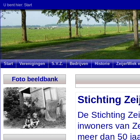
U bent hier:
Start
Start
Verenigingen
S.V.Z.
Bedrijven
Historie
ZeijerWiek e
Foto beeldbank
Stichting Ze
De Stichting Ze
inwoners van Ze
meer dan 50 jaar