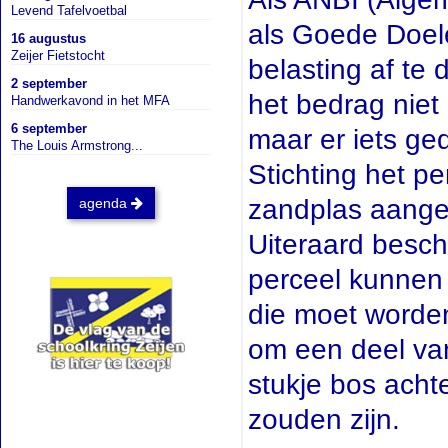
Levend Tafelvoetbal
als Goede Doele
16 augustus
Zeijer Fietstocht
belasting af te 
2 september
het bedrag nie
Handwerkavond in het MFA
6 september
maar er iets ge
The Louis Armstrong...
Stichting het p
zandplas aangek
agenda
Uiteraard beschi
perceel kunnen 
die moet worden
om een deel van
stukje bos achte
zouden zijn.