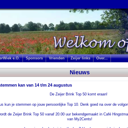
jerWiek e.O.
Sponsors
Vrienden
Zeijer links
Over...
Nieuws
- stemmen kan van 14 t/m 24 augustus
De Zeijer Brink Top 50 komt eraan!
us kun je stemmen op jouw persoonlijke Top 10. Denk goed na over de volgor
ordt de Zeijer Brink Top 50 vanaf 20.00 uur bekendgemaakt in Café Hingstman
van My2Cents!