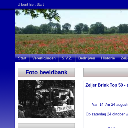
U bent hier:
Start
Start
Verenigingen
S.V.Z.
Bedrijven
Historie
Zei
Foto beeldbank
Zeijer Brink Top 50 
Van 14 t/m 24 august
Op zaterdag 24 oktober w