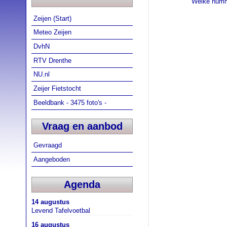
Welke numme
Zeijen (Start)
Meteo Zeijen
DvhN
RTV Drenthe
NU.nl
Zeijer Fietstocht
Beeldbank - 3475 foto's -
Vraag en aanbod
Gevraagd
Aangeboden
Agenda
14 augustus
Levend Tafelvoetbal
16 augustus