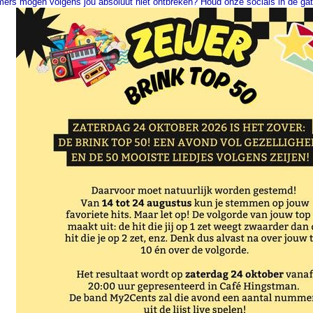
rs mogen volgens jou absoluut niet ontbreken? Houd onze socials in de ga