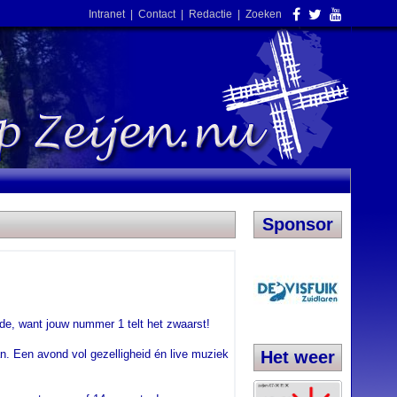
Intranet
|
Contact
|
Redactie
|
Zoeken
Sponsor
de, want jouw nummer 1 telt het zwaarst!
. Een avond vol gezelligheid én live muziek
Het weer