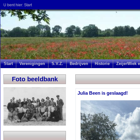
U bent hier:
Start
Start
Verenigingen
S.V.Z.
Bedrijven
Historie
ZeijerWiek e
Foto beeldbank
Julia Been is geslaagd!