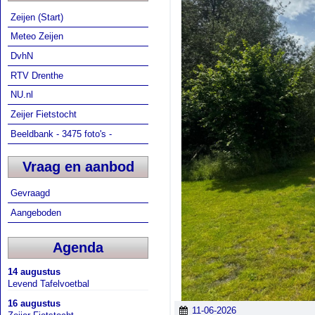
Zeijen (Start)
Meteo Zeijen
DvhN
RTV Drenthe
NU.nl
Zeijer Fietstocht
Beeldbank - 3475 foto's -
Vraag en aanbod
Gevraagd
Aangeboden
Agenda
14 augustus
Levend Tafelvoetbal
16 augustus
11-06-2026