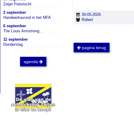
Zeijer Fietstocht
2 september
30-05-2026
Handwerkavond in het MFA
Robert
6 september
The Louis Armstrong...
11 september
Donderslag
pagina terug
agenda