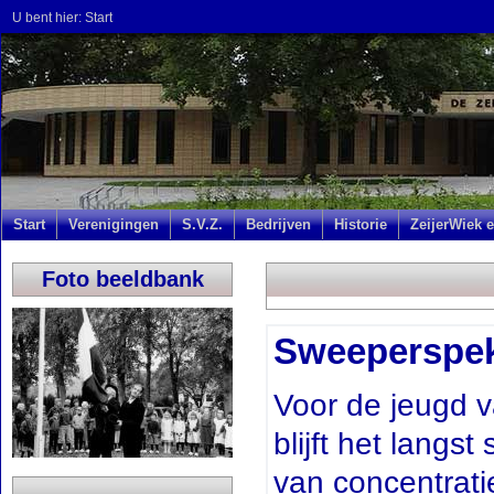
U bent hier:
Start
Start
Verenigingen
S.V.Z.
Bedrijven
Historie
ZeijerWiek e
Foto beeldbank
Sweeperspekt
Voor de jeugd v
blijft het langs
van concentrat