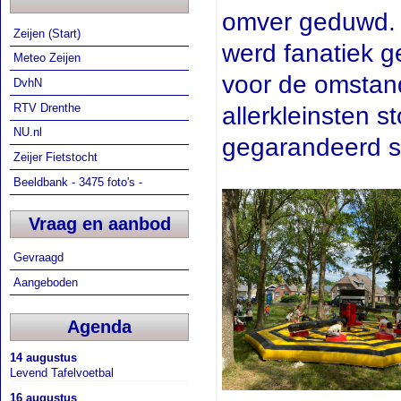
omver geduwd. E
Zeijen (Start)
werd fanatiek g
Meteo Zeijen
voor de omstand
DvhN
RTV Drenthe
allerkleinsten 
NU.nl
gegarandeerd sp
Zeijer Fietstocht
Beeldbank - 3475 foto's -
Vraag en aanbod
Gevraagd
Aangeboden
Agenda
14 augustus
Levend Tafelvoetbal
16 augustus