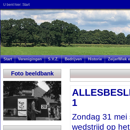
U bent hier:
Start
Start
Verenigingen
S.V.Z.
Bedrijven
Historie
ZeijerWiek e
Foto beeldbank
ALLESBESLIS
1
Zondag 31 mei s
wedstrijd op h