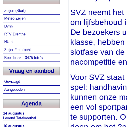
SVZ neemt het o
Zeijen (Start)
Meteo Zeijen
om lijfsbehoud 
DvhN
De bezoekers ui
RTV Drenthe
klasse, hebben 
NU.nl
slotfase van de
Zeijer Fietstocht
Beeldbank - 3475 foto's -
nacompetitie en
Vraag en aanbod
Voor SVZ staat 
Gevraagd
spel: handhavin
Aangeboden
kunnen onze ma
Agenda
een vol sportpar
14 augustus
te supporten. 
Levend Tafelvoetbal
doen om het 2e
16 augustus