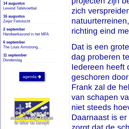
projecten zijn b
14 augustus
Levend Tafelvoetbal
zich verspreide
16 augustus
natuurterreinen
Zeijer Fietstocht
richting eind me
2 september
Handwerkavond in het MFA
6 september
Dat is een grot
The Louis Armstrong...
dag proberen te
11 september
Donderslag
Iedereen heeft 
geschoren door 
agenda
Frank zal de he
van schapen van
niet steeds hoe
Daarnaast is er
zorgt dat de sc