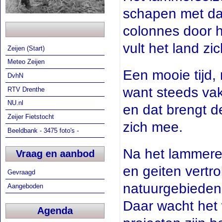
schapen met da
colonnes door h
vult het land zi
Zeijen (Start)
Meteo Zeijen
Een mooie tijd
DvhN
want steeds vak
RTV Drenthe
NU.nl
en dat brengt 
Zeijer Fietstocht
zich mee.
Beeldbank - 3475 foto's -
Na het lammere
Vraag en aanbod
en geiten vertr
Gevraagd
natuurgebieden
Aangeboden
Daar wacht het 
Agenda