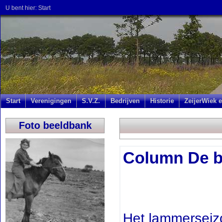
U bent hier:
Start
Start
Verenigingen
S.V.Z.
Bedrijven
Historie
ZeijerWiek e
Foto beeldbank
Column De b
Het lammerseizo