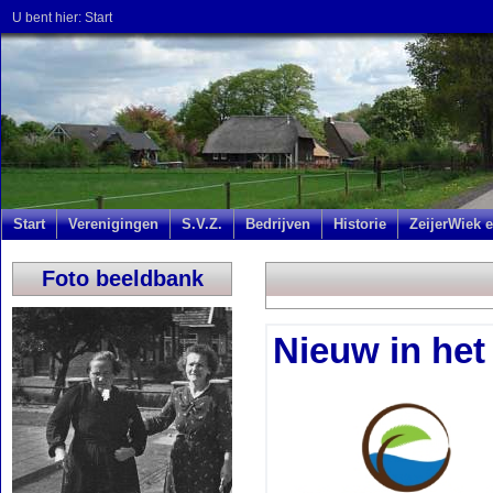
U bent hier:
Start
Start
Verenigingen
S.V.Z.
Bedrijven
Historie
ZeijerWiek e
Foto beeldbank
Nieuw in het