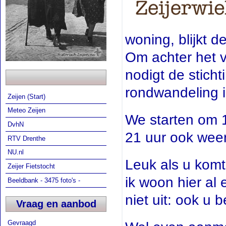
woning, blijkt 
Om achter het 
nodigt de stich
rondwandeling 
Zeijen (Start)
Meteo Zeijen
We starten om 1
DvhN
21 uur ook weer
RTV Drenthe
NU.nl
Leuk als u komt!
Zeijer Fietstocht
ik woon hier al 
Beeldbank - 3475 foto's -
niet uit: ook u 
Vraag en aanbod
Gevraagd