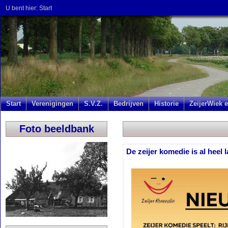
U bent hier:
Start
Start
Verenigingen
S.V.Z.
Bedrijven
Historie
ZeijerWiek e
Foto beeldbank
De zeijer komedie is al heel 