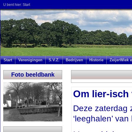
U bent hier:
Start
Start
Verenigingen
S.V.Z.
Bedrijven
Historie
ZeijerWiek e
Foto beeldbank
Om lier-isch
Deze zaterdag z
‘leeghalen’ van