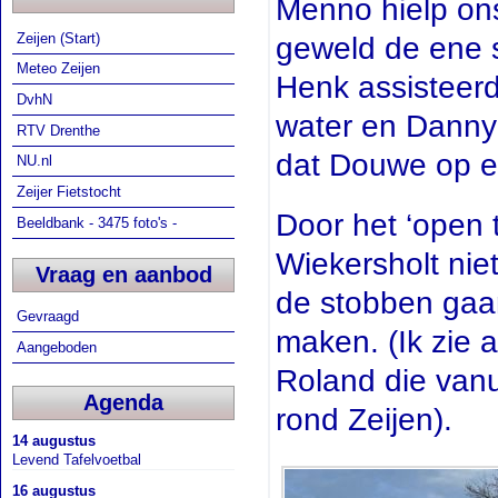
Menno hielp ons 
Zeijen (Start)
geweld de ene s
Meteo Zeijen
Henk assisteer
DvhN
water en Danny
RTV Drenthe
dat Douwe op e
NU.nl
Zeijer Fietstocht
Door het ‘open 
Beeldbank - 3475 foto's -
Wiekersholt niet
Vraag en aanbod
de stobben gaan
Gevraagd
maken. (Ik zie 
Aangeboden
Roland die vanu
Agenda
rond Zeijen).
14 augustus
Levend Tafelvoetbal
16 augustus