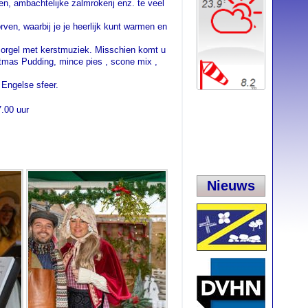
n, ambachtelijke zalmrokerij enz. te veel
ven, waarbij je je heerlijk kunt warmen en
 orgel met kerstmuziek. Misschien komt u
tmas Pudding, mince pies , scone mix ,
 Engelse sfeer.
.00 uur
Nieuws