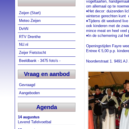
vogeltaarten, handgemaakt
om allemaal op te noem
♦Het decor: duizenden lic
Zeijen (Start)
winterse gerechten kunt 
Meteo Zeijen
♦Tijdens dit weekend liv
ook kinderen met de zwav
DvhN
mince meat en heel veel p
♦In de schemering zal het
RTV Drenthe
NU.nl
Openingstijden Fayre wee
Entree € 5,00 p.p. kindere
Zeijer Fietstocht
Beeldbank - 3475 foto's -
Noorderstraat 1. 9491 AJ
Vraag en aanbod
Gevraagd
Aangeboden
Agenda
14 augustus
Levend Tafelvoetbal