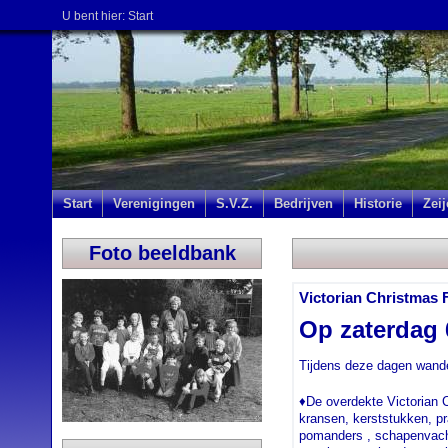
U bent hier:
Start
Start
Verenigingen
S.V.Z.
Bedrijven
Historie
Zei
Foto beeldbank
Victorian Christmas F
Op zaterdag
Tijdens deze dagen wandel
♦De overdekte Victorian C
kransen, kerststukken, p
pomanders , schapenvachte