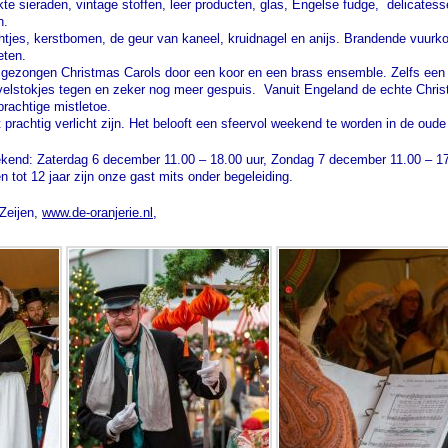
e sieraden, vintage stoffen, leer producten, glas, Engelse fudge, delicatesse
en.
htjes, kerstbomen, de geur van kaneel, kruidnagel en anijs. Brandende vuurkor
eten.
e gezongen Christmas Carols door een koor en een brass ensemble. Zelfs een
elstokjes tegen en zeker nog meer gespuis. Vanuit Engeland de echte Chris
rachtige mistletoe.
 prachtig verlicht zijn. Het belooft een sfeervol weekend te worden in de oude
kend: Zaterdag 6 december 11.00 – 18.00 uur, Zondag 7 december 11.00 – 17
n tot 12 jaar zijn onze gast mits onder begeleiding.
 Zeijen,
www.de-oranjerie.nl,