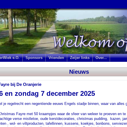
jerWiek e.O.
Sponsors
Vrienden
Zeijer links
Over...
Nieuws
ayre bij De Oranjerie
 6 en zondag 7 december 2025
 je regelrecht een negentiende eeuws Engels stadje binnen, waar van alles ge
hristmas Fayre met 50 kraampjes waar de sfeer van weleer te proeven en te v
rachtige verse mistletoe, oude kerstdecoraties, christmas pudding, kazen, 
n , wol- en viltproducten, tafellinnen, kussens, koekjes, bonbons, servieze