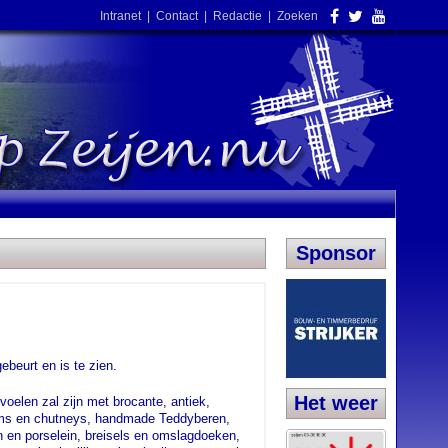
Intranet
|
Contact
|
Redactie
|
Zoeken
Sponsor
beurt en is te zien.
Het weer
oelen zal zijn met brocante, antiek,
jams en chutneys, handmade Teddyberen,
n en porselein, breisels en omslagdoeken,