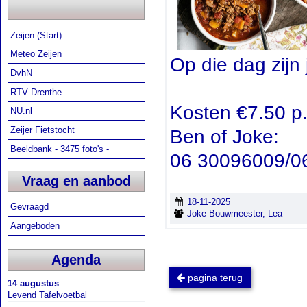
Zeijen (Start)
Meteo Zeijen
Op die dag zijn
DvhN
RTV Drenthe
Kosten €7.50 p.
NU.nl
Zeijer Fietstocht
Ben of Joke:
Beeldbank - 3475 foto's -
06 30096009/0
Vraag en aanbod
18-11-2025
Gevraagd
Joke Bouwmeester, Lea
Aangeboden
Agenda
pagina terug
14 augustus
Levend Tafelvoetbal