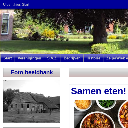
U bent hier:
Start
Start
Verenigingen
S.V.Z.
Bedrijven
Historie
ZeijerWiek e
Foto beeldbank
Samen eten!