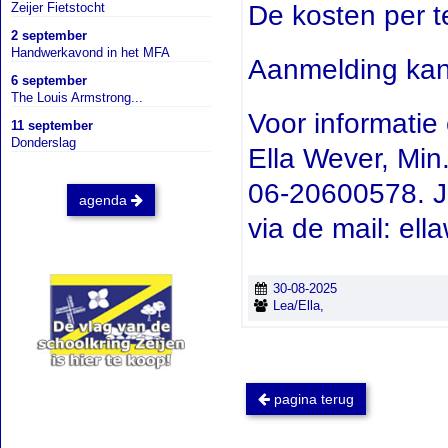
De kosten per 
Zeijer Fietstocht
2 september
Handwerkavond in het MFA
Aanmelding kan 
6 september
The Louis Armstrong...
Voor informatie 
11 september
Donderslag
Ella Wever, Min
06-20600578. J
agenda
via de mail: el
30-08-2025
Lea/Ella,
pagina terug