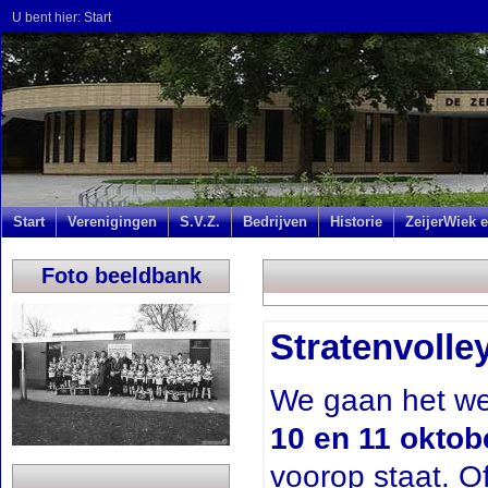
U bent hier:
Start
Start
Verenigingen
S.V.Z.
Bedrijven
Historie
ZeijerWiek e
Foto beeldbank
Stratenvolle
We gaan het we
10 en 11 oktob
voorop staat. O