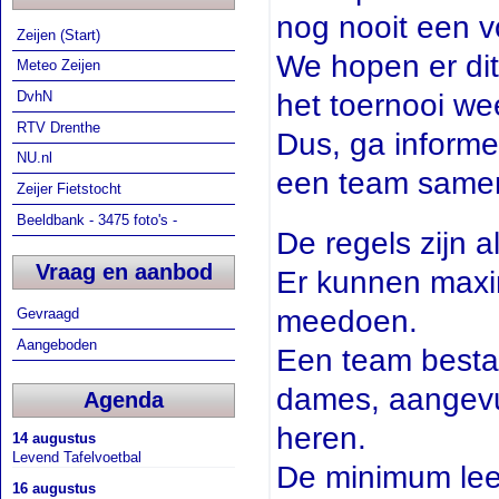
nog nooit een v
Zeijen (Start)
We hopen er dit
Meteo Zeijen
het toernooi w
DvhN
RTV Drenthe
Dus, ga informer
NU.nl
een team same
Zeijer Fietstocht
Beeldbank - 3475 foto's -
De regels zijn al
Vraag en aanbod
Er kunnen maxi
meedoen.
Gevraagd
Aangeboden
Een team bestaa
dames, aangevu
Agenda
heren.
14 augustus
Levend Tafelvoetbal
De minimum leef
16 augustus