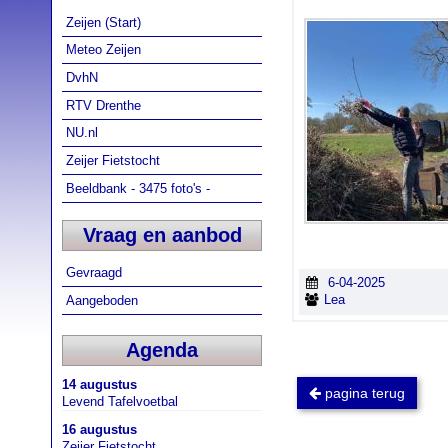
Zeijen (Start)
Meteo Zeijen
DvhN
RTV Drenthe
NU.nl
Zeijer Fietstocht
Beeldbank - 3475 foto's -
Vraag en aanbod
Gevraagd
6-04-2025
Lea
Aangeboden
Agenda
14 augustus
pagina terug
Levend Tafelvoetbal
16 augustus
Zeijer Fietstocht