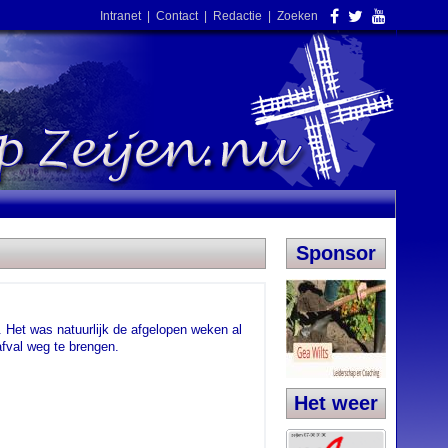
Intranet
|
Contact
|
Redactie
|
Zoeken
Sponsor
. Het was natuurlijk de afgelopen weken al
fval weg te brengen.
Het weer