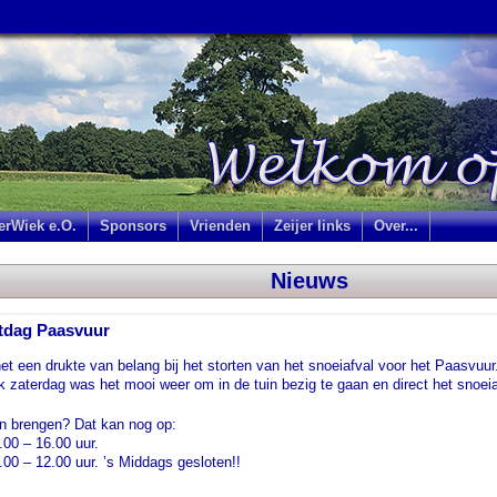
jerWiek e.O.
Sponsors
Vrienden
Zeijer links
Over...
Nieuws
rtdag Paasvuur
t een drukte van belang bij het storten van het snoeiafval voor het Paasvuur
 zaterdag was het mooi weer om in de tuin bezig te gaan en direct het snoeia
n brengen? Dat kan nog op:
0 – 16.00 uur.
– 12.00 uur. ’s Middags gesloten!!