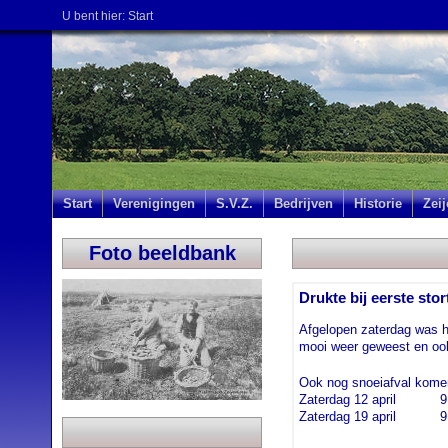
U bent hier:
Start
Start
Verenigingen
S.V.Z.
Bedrijven
Historie
Zei
Foto beeldbank
Drukte bij eerste sto
Afgelopen zaterdag was he
mooi weer geweest en ook
Ook nog snoeiafval kome
Zaterdag 12 april 9.0
Zaterdag 19 april 9.00 