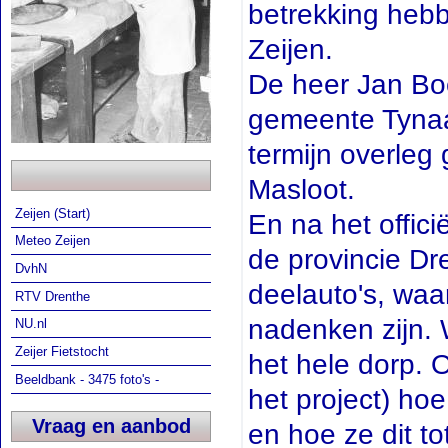
betrekking hebb
Zeijen.
De heer Jan Boe
gemeente Tynaar
termijn overleg
Masloot.
Zeijen (Start)
En na het offic
Meteo Zeijen
de provincie Dr
DvhN
deelauto's, waar
RTV Drenthe
nadenken zijn. 
NU.nl
Zeijer Fietstocht
het hele dorp. 
Beeldbank - 3475 foto's -
het project) ho
Vraag en aanbod
en hoe ze dit to