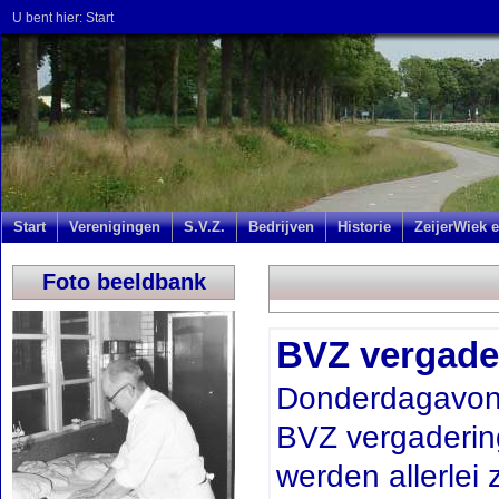
U bent hier:
Start
Start
Verenigingen
S.V.Z.
Bedrijven
Historie
ZeijerWiek e
Foto beeldbank
BVZ vergade
Donderdagavond
BVZ vergadering
werden allerlei