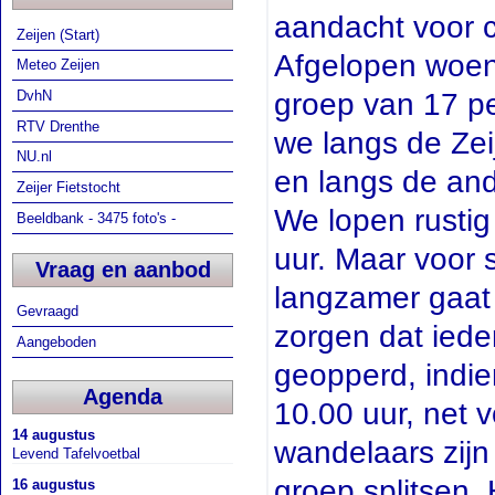
aandacht voor c
Zeijen (Start)
Afgelopen woen
Meteo Zeijen
groep van 17 p
DvhN
RTV Drenthe
we langs de Zei
NU.nl
en langs de and
Zeijer Fietstocht
We lopen rustig
Beeldbank - 3475 foto's -
uur. Maar voor 
Vraag en aanbod
langzamer gaat 
Gevraagd
zorgen dat iede
Aangeboden
geopperd, indie
Agenda
10.00 uur, net 
14 augustus
wandelaars zijn
Levend Tafelvoetbal
groep splitsen. 
16 augustus