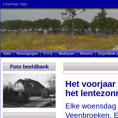
U bent hier:
Start
Start
Verenigingen
S.V.Z.
Bedrijven
Historie
ZeijerWiek e
Foto beeldbank
Het voorjaar
het lentezonn
Elke woensdag 
Veenbroeken. E