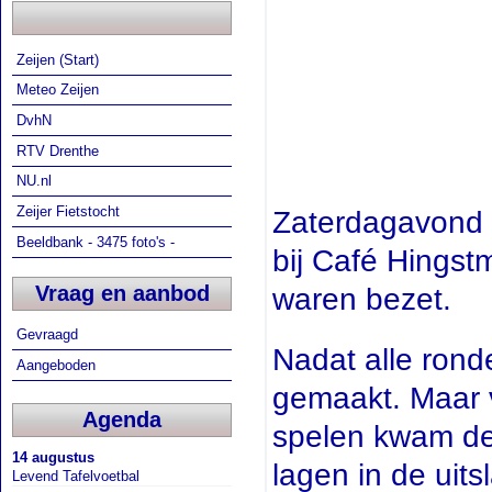
Zeijen (Start)
Meteo Zeijen
DvhN
RTV Drenthe
NU.nl
Zeijer Fietstocht
Zaterdagavond s
Beeldbank - 3475 foto's -
bij Café Hingstm
Vraag en aanbod
waren bezet.
Gevraagd
Nadat alle rond
Aangeboden
gemaakt. Maar 
Agenda
spelen kwam de 
14 augustus
lagen in de uits
Levend Tafelvoetbal