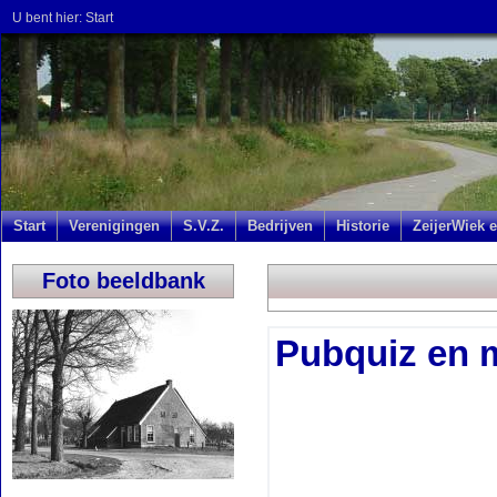
U bent hier:
Start
Start
Verenigingen
S.V.Z.
Bedrijven
Historie
ZeijerWiek e
Foto beeldbank
Pubquiz en 