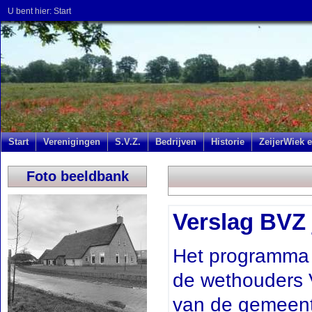
U bent hier:
Start
Start
Verenigingen
S.V.Z.
Bedrijven
Historie
ZeijerWiek e
Foto beeldbank
Verslag BVZ 
Het programma 
de wethouders 
van de gemeent