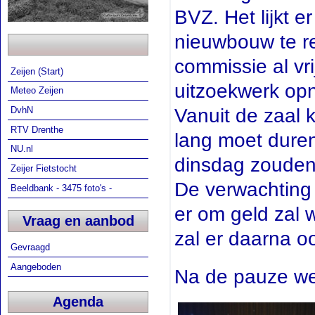
BVZ. Het lijkt 
nieuwbouw te re
commissie al vr
Zeijen (Start)
uitzoekwerk op
Meteo Zeijen
Vanuit de zaal 
DvhN
RTV Drenthe
lang moet duren
NU.nl
dinsdag zouden 
Zeijer Fietstocht
De verwachting 
Beeldbank - 3475 foto's -
er om geld zal
Vraag en aanbod
zal er daarna 
Gevraagd
Aangeboden
Na de pauze wer
Agenda