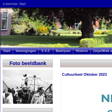
U bent hier:
Start
Start
Verenigingen
S.V.Z.
Bedrijven
Historie
ZeijerWiek e
Foto beeldbank
Cultuurkeet Oktober 2023