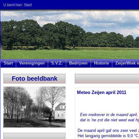
U bent hier:
Start
Start
Verenigingen
S.V.Z.
Bedrijven
Historie
ZeijerWiek e
Foto beeldbank
Meteo Zeijen april 2011
.
Een meikever in de maand april,
.
dat is 'ne zot die niet weet wat hij
De maand april gaf ons zeer veel
Het langjarig gemiddelde is 9,0 °C