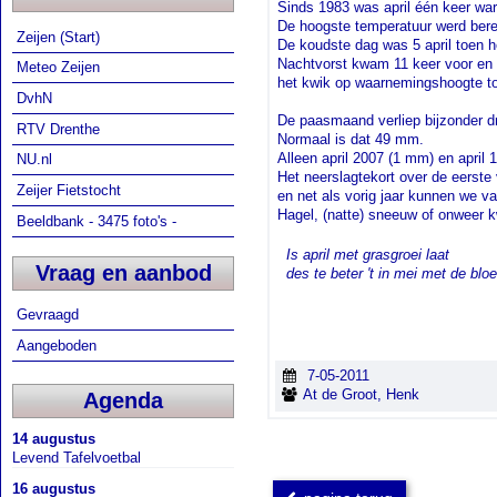
Sinds 1983 was april één keer wa
De hoogste temperatuur werd berei
Zeijen (Start)
De koudste dag was 5 april toen h
Nachtvorst kwam 11 keer voor en i
Meteo Zeijen
het kwik op waarnemingshoogte to
DvhN
De paasmaand verliep bijzonder d
RTV Drenthe
Normaal is dat 49 mm.
Alleen april 2007 (1 mm) en april
NU.nl
Het neerslagtekort over de eerst
Zeijer Fietstocht
en net als vorig jaar kunnen we va
Hagel, (natte) sneeuw of onweer 
Beeldbank - 3475 foto's -
.
Is april met grasgroei laat
Vraag en aanbod
.
des te beter 't in mei met de bl
Gevraagd
Aangeboden
7-05-2011
At de Groot, Henk
Agenda
14 augustus
Levend Tafelvoetbal
16 augustus