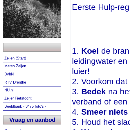
Eerste Hulp-reg
1.
Koel
de bran
Zeijen (Start)
leidingwater en
Meteo Zeijen
luier!
DvhN
2. Voorkom dat 
RTV Drenthe
3.
Bedek
na he
NU.nl
Zeijer Fietstocht
verband of een
Beeldbank - 3475 foto's -
4.
Smeer niets
Vraag en aanbod
5. Houd het sla