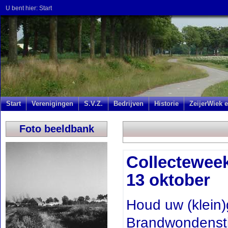
U bent hier:
Start
Start
Verenigingen
S.V.Z.
Bedrijven
Historie
ZeijerWiek e
Foto beeldbank
Collecteweek
13 oktober
Houd uw (klein)g
Brandwondenstic