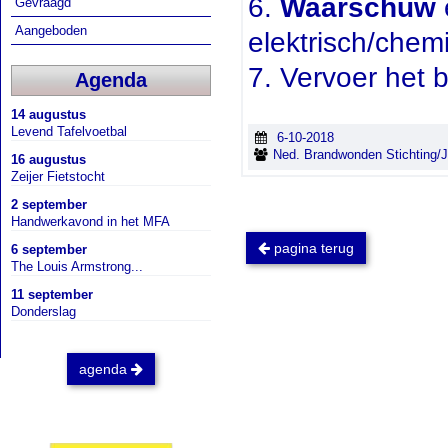
6.
Waarschuw
Gevraagd
Aangeboden
elektrisch/chemi
7. Vervoer het 
Agenda
14 augustus
Levend Tafelvoetbal
6-10-2018
Ned. Brandwonden Stichting/J.
16 augustus
Zeijer Fietstocht
2 september
Handwerkavond in het MFA
pagina terug
6 september
The Louis Armstrong...
11 september
Donderslag
agenda