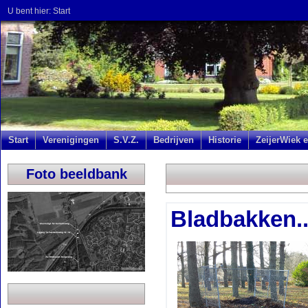
U bent hier:
Start
Start
Verenigingen
S.V.Z.
Bedrijven
Historie
ZeijerWiek e
Foto beeldbank
Bladbakken..