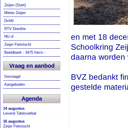
Zeijen (Start)
Meteo Zeijen
DvhN
RTV Drenthe
en met 18 decem
NU.nl
Zeijer Fietstocht
Schoolkring Zei
Beeldbank - 3475 foto's -
daarna worden
Vraag en aanbod
BVZ bedankt fir
Gevraagd
Aangeboden
gestelde materi
Agenda
14 augustus
Levend Tafelvoetbal
16 augustus
Zeijer Fietstocht