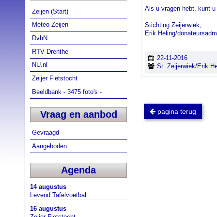
Als u vragen hebt, kunt u
Zeijen (Start)
Meteo Zeijen
Stichting Zeijerwiek,
Erik Heling/donateursad
DvhN
RTV Drenthe
22-11-2016
NU.nl
St. Zeijerwiek/Erik He
Zeijer Fietstocht
Beeldbank - 3475 foto's -
pagina terug
Vraag en aanbod
Gevraagd
Aangeboden
Agenda
14 augustus
Levend Tafelvoetbal
16 augustus
Zeijer Fietstocht