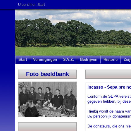
U bent hier:
Start
Start
Verenigingen
S.V.Z.
Bedrijven
Historie
Zei
Foto beeldbank
Incasso - Sepa pre not
Conform de SEPA vereisten
gegeven hebben, bij deze
Hierbij wordt de naam va
uw persoonlijk donateur
De donateurs, die ons ni