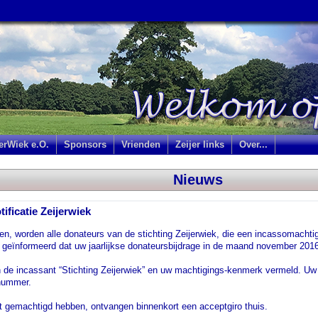
jerWiek e.O.
Sponsors
Vrienden
Zeijer links
Over...
Nieuws
ificatie Zeijerwiek
, worden alle donateurs van de stichting Zeijerwiek, die een incassomachtig
 geïnformeerd dat uw jaarlijkse donateursbijdrage in de maand november 201
n de incassant “Stichting Zeijerwiek” en uw machtigings-kenmerk vermeld. U
snummer.
et gemachtigd hebben, ontvangen binnenkort een acceptgiro thuis.