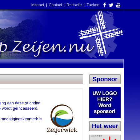
Intranet
|
Contact
|
Redactie
|
Zoeken
Sponsor
ing aan deze stichting
6 wordt geïncasseerd.
w machtigingskenmerk is
Het weer