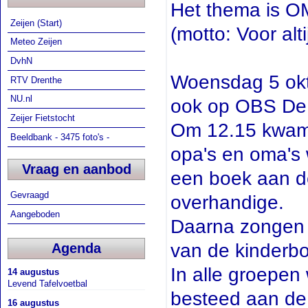
Het thema is O
Zeijen (Start)
(motto: Voor alt
Meteo Zeijen
DvhN
Woensdag 5 okt
RTV Drenthe
NU.nl
ook op OBS De 
Zeijer Fietstocht
Om 12.15 kwame
Beeldbank - 3475 foto's -
opa's en oma's
Vraag en aanbod
een boek aan de
Gevraagd
overhandige.
Aangeboden
Daarna zongen a
van de kinderb
Agenda
In alle groepe
14 augustus
Levend Tafelvoetbal
besteed aan d
16 augustus