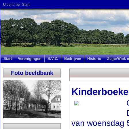
U bent hier:
Start
Start
Verenigingen
S.V.Z.
Bedrijven
Historie
ZeijerWiek e
Foto beeldbank
Kinderboek
van woensdag 5