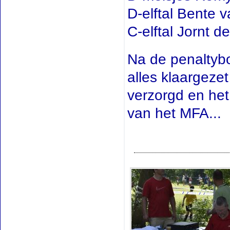
D-elftal Bente 
C-elftal Jornt d
Na de penaltyb
alles klaargeze
verzorgd en het
van het MFA...