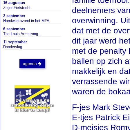
familie toernoo
16 augustus
Zeijer Fietstocht
deelnemers van 
2 september
overwinning. Ui
Handwerkavond in het MFA
dat met de over
6 september
The Louis Armstrong...
dit jaar werd he
11 september
Donderslag
met de penalty
ballen op zich 
agenda
makkelijk en da
verrassende win
waren de bokaa
F-jes Mark Ste
E-tjes Patrick E
D-meisjes Romy