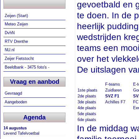
gevoetbald en 
te doen. In de 
Zeijen (Start)
heerlijk puddin
Meteo Zeijen
DvhN
wedstrijden kre
RTV Drenthe
teams een mooi
NU.nl
over het vlekke
Zeijer Fietstocht
De uitslagen v
Beeldbank - 3475 foto's -
Vraag en aanbod
F-teams
E-
1ste plaats
Zuidlaren
Go
Gevraagd
2de plaats
SVZ F1
SV
3de plaats
Achilles F7
FC
Aangeboden
4de plaats
Ee
5de plaats
Agenda
6de plaats
In de middag was
14 augustus
Levend Tafelvoetbal