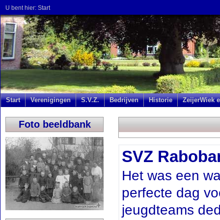
U bent hier:
Start
Start
Verenigingen
S.V.Z.
Bedrijven
Historie
ZeijerWiek e
Foto beeldbank
SVZ Raboban
Het was een wa
perfecte dag vo
jeugdteams deden