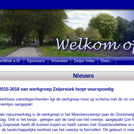
jerWiek e.O.
Sponsors
Vrienden
Zeijer links
Over...
Nieuws
2015-2016 van werkgroep Zeijerwiek loopt voorspoedig
werkbare zaterdagochtenden ligt de werkgroep mooi op schema met de uit voeri
veentjes aangepakt
ale natuurwerkdag is de werkgroep in het Meestersveentje (aan de Oosterweg
lag. Ook is het bosje , gelegen aan de rand van het veentje, aangepakt (zie fot
g Zeijerwiek heeft dit kunnen kopen en heeft samen met Staatsbosbeheer er 
k de landschappelijke eenheid van het veentje te herstellen. Dit gebeurt in meer