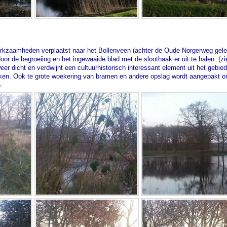
kzaamheden verplaatst naar het Bollenveen (achter de Oude Norgerweg gelege
r de begroeiing en het ingewaaide blad met de sloothaak er uit te halen. (zie
weer dicht en verdwijnt een cultuurhistorisch interessant element uit het gebie
token. Ook te grote woekering van bramen en andere opslag wordt aangepakt o
.