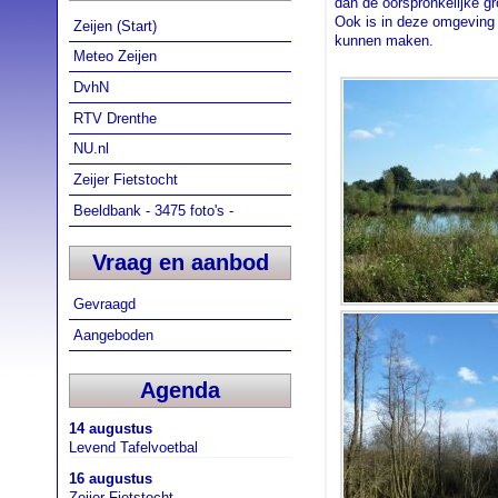
dan de oorspronkelijke gr
Ook is in deze omgeving 
Zeijen (Start)
kunnen maken.
Meteo Zeijen
DvhN
RTV Drenthe
NU.nl
Zeijer Fietstocht
Beeldbank - 3475 foto's -
Vraag en aanbod
Gevraagd
Aangeboden
Agenda
14 augustus
Levend Tafelvoetbal
16 augustus
Zeijer Fietstocht