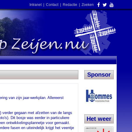
Intranet
|
Contact
|
Redactie
|
Zoeken
Sponsor
ng van zijn jaar-werkplan. Allereerst
) verder gegaan met afzetten van de langs
o's). Dit bosje was eerder in particuliere
Het weer
een ontwikkelingsplannetje voor gemaakt.
dere fasen en uiteindelijk krijgt het veentje