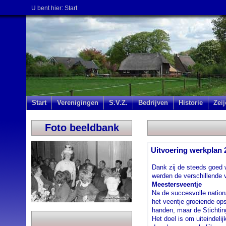
U bent hier:
Start
Start
Verenigingen
S.V.Z.
Bedrijven
Historie
Zei
Foto beeldbank
Uitvoering werkplan 
Dank zij de steeds goed 
werden de verschillende 
Meestersveentje
Na de succesvolle nation
het veentje groeiende ops
handen, maar de Stichtin
Het doel is om uiteindelij