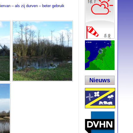
rvan – als zij durven – beter gebruik
Nieuws