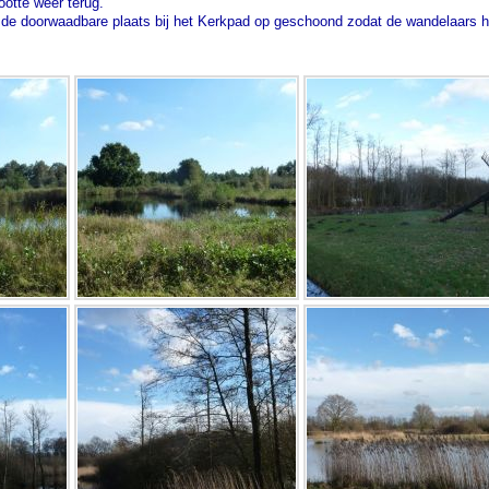
ootte weer terug.
de doorwaadbare plaats bij het Kerkpad op geschoond zodat de wandelaars hie