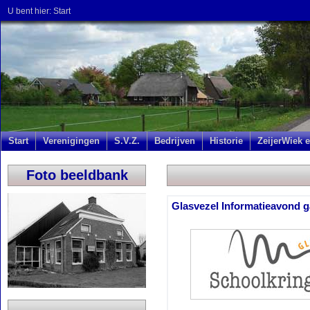
U bent hier:
Start
Start
Verenigingen
S.V.Z.
Bedrijven
Historie
ZeijerWiek e
Foto beeldbank
Glasvezel Informatieavond