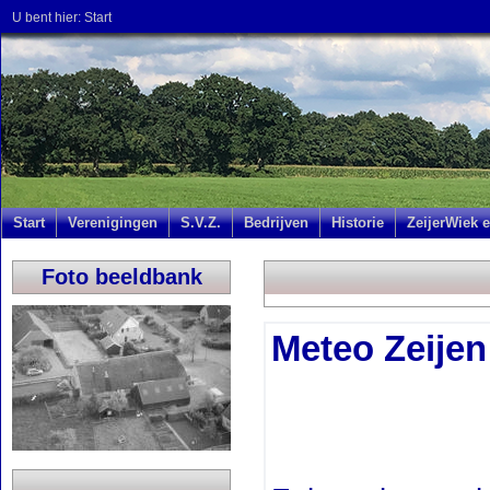
U bent hier:
Start
Start
Verenigingen
S.V.Z.
Bedrijven
Historie
ZeijerWiek e
Foto beeldbank
Meteo Zeijen