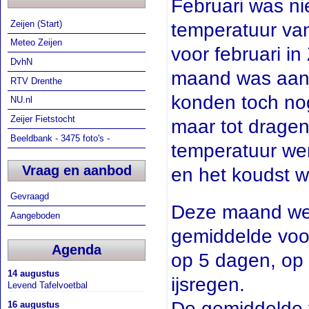
Februari was n
Zeijen (Start)
temperatuur van
Meteo Zeijen
voor februari in
DvhN
maand was aan 
RTV Drenthe
konden toch no
NU.nl
Zeijer Fietstocht
maar tot dragen
Beeldbank - 3475 foto's -
temperatuur wer
Vraag en aanbod
en het koudst w
Gevraagd
Deze maand wer
Aangeboden
gemiddelde voo
Agenda
op 5 dagen, op 
14 augustus
ijsregen.
Levend Tafelvoetbal
De gemiddelde 
16 augustus