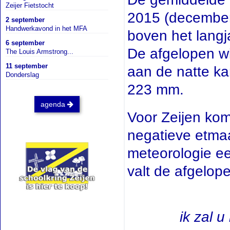
Zeijer Fietstocht
2015 (december,
2 september
Handwerkavond in het MFA
boven het langj
6 september
De afgelopen w
The Louis Armstrong...
11 september
aan de natte ka
Donderslag
223 mm.
agenda
Voor Zeijen kom
negatieve etmaal
meteorologie e
valt de afgelope
ik zal 