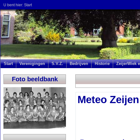
U bent hier:
Start
Start
Verenigingen
S.V.Z.
Bedrijven
Historie
ZeijerWiek e
Foto beeldbank
Meteo Zeije