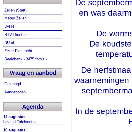
De septemberm
Zeijen (Start)
en was daarme
Meteo Zeijen
DvhN
De warms
RTV Drenthe
De koudste
NU.nl
Zeijer Fietstocht
temperat
Beeldbank - 3475 foto's -
De herfstmaa
Vraag en aanbod
waarnemingen d
Gevraagd
septembermaa
Aangeboden
Agenda
In de septemb
14 augustus
H
Levend Tafelvoetbal
16 augustus