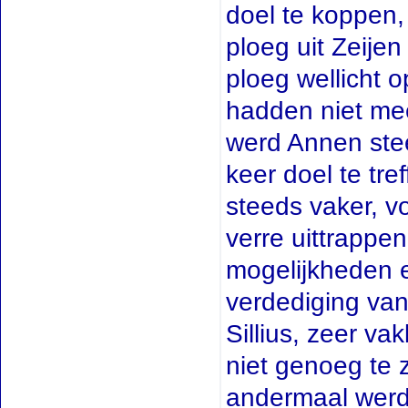
doel te koppen,
ploeg uit Zeije
ploeg wellicht o
hadden niet mee
werd Annen stee
keer doel te tr
steeds vaker, v
verre uittrappe
mogelijkheden e
verdediging va
Sillius, zeer va
niet genoeg te 
andermaal werd