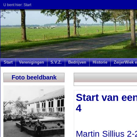
U bent hier:
Start
Start
Verenigingen
S.V.Z.
Bedrijven
Historie
ZeijerWiek e
Foto beeldbank
Start van ee
4
Martin Sillius 2-