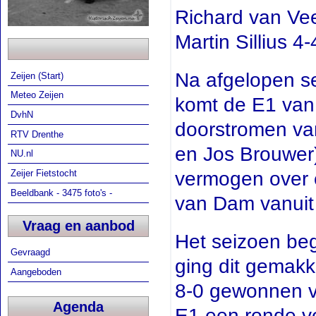
Richard van Ve
Martin Sillius 4-
Na afgelopen se
Zeijen (Start)
Meteo Zeijen
komt de E1 van 
DvhN
doorstromen va
RTV Drenthe
en Jos Brouwer) 
NU.nl
vermogen over 
Zeijer Fietstocht
Beeldbank - 3475 foto's -
van Dam vanuit 
Vraag en aanbod
Het seizoen beg
Gevraagd
ging dit gemakke
Aangeboden
8-0 gewonnen v
Agenda
E1 een ronde ver