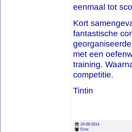
eenmaal tot sco
Kort samengeva
fantastische co
georganiseerder
met een oefenwe
training. Waarn
competitie.
Tintin
24-09-2014
Erna