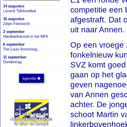
14 augustus
competitie een 
Levend Tafelvoetbal
afgestraft. Dat
16 augustus
Zeijer Fietstocht
uit naar Annen.
2 september
Handwerkavond in het MFA
Op een vroege 
6 september
The Louis Armstrong...
fonkelnieuw ku
11 september
Donderslag
SVZ komt goed u
gaan op het gla
agenda
geven nagenoeg 
van Annen gesc
achter. De jonge
schoot Martin v
linkerbovenhoek