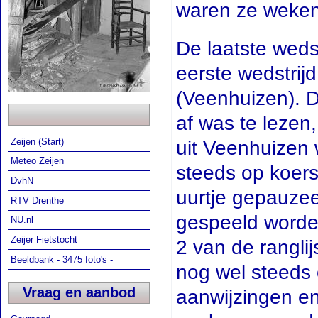
waren ze weken 
De laatste weds
eerste wedstrij
(Veenhuizen). D
af was te lezen
Zeijen (Start)
uit Veenhuizen 
Meteo Zeijen
steeds op koer
DvhN
uurtje gepauzee
RTV Drenthe
gespeeld worde
NU.nl
Zeijer Fietstocht
2 van de rangl
Beeldbank - 3475 foto's -
nog wel steeds
Vraag en aanbod
aanwijzingen en