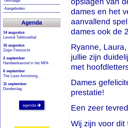
opslagen van d
Gevraagd
Aangeboden
dames en het v
aanvallend spe
Agenda
dames ook de 2
14 augustus
Levend Tafelvoetbal
Ryanne, Laura, 
16 augustus
Zeijer Fietstocht
jullie zijn dui
2 september
Handwerkavond in het MFA
met hoofdletters
6 september
The Louis Armstrong...
Dames gefelici
11 september
Donderslag
prestatie!
agenda
Een zeer tevre
Wij zijn voor di