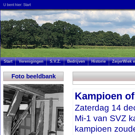
U bent hier:
Start
Start
Verenigingen
S.V.Z.
Bedrijven
Historie
ZeijerWiek e
Foto beeldbank
Kampioen of
Zaterdag 14 dec
Mi-1 van SVZ k
kampioen zoude