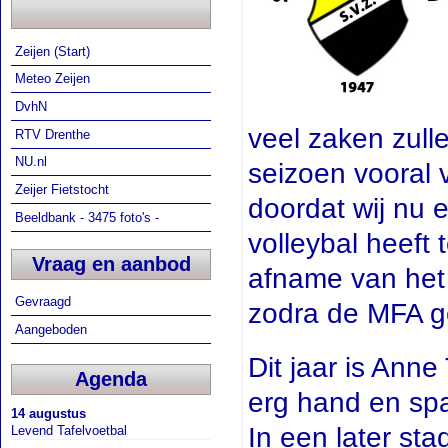
Zeijen (Start)
Meteo Zeijen
DvhN
veel zaken zull
RTV Drenthe
NU.nl
seizoen vooral 
Zeijer Fietstocht
doordat wij nu 
Beeldbank - 3475 foto's -
volleybal heeft
Vraag en aanbod
afname van het 
Gevraagd
zodra de MFA g
Aangeboden
Dit jaar is Anne 
Agenda
erg hand en spa
14 augustus
In een later sta
Levend Tafelvoetbal