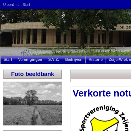
U bent hier:
Start
Start
Verenigingen
S.V.Z.
Bedrijven
Historie
ZeijerWiek e
Foto beeldbank
Verkorte not