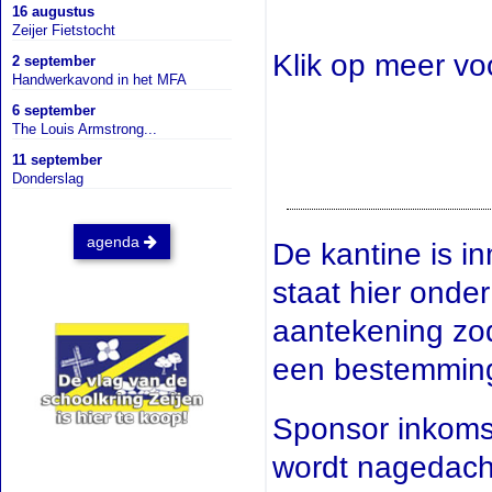
16 augustus
Zeijer Fietstocht
Klik op meer voo
2 september
Handwerkavond in het MFA
6 september
The Louis Armstrong...
11 september
Donderslag
agenda
De kantine is i
staat hier onde
aantekening zo
een bestemming
Sponsor inkomst
wordt nagedacht