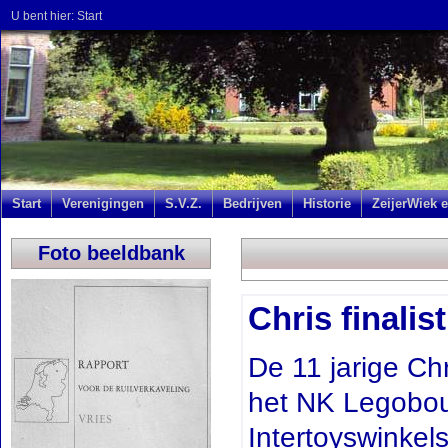
U bent hier:
Start
Start
Verenigingen
S.V.Z.
Bedrijven
Historie
ZeijerWiek e
Foto beeldbank
Chris finali
De 11 jarige Chr
het NK Legobou
Intertoyswinkel