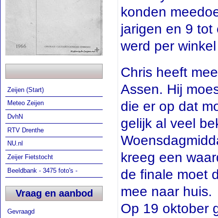
konden meedoen 
jarigen en 9 tot
werd per winkel 
Chris heeft mee
Assen. Hij moe
Zeijen (Start)
die er op dat mo
Meteo Zeijen
DvhN
gelijk al veel be
RTV Drenthe
Woensdagmiddag 
NU.nl
kreeg een waard
Zeijer Fietstocht
Beeldbank - 3475 foto's -
de finale moet 
mee naar huis.
Vraag en aanbod
Op 19 oktober g
Gevraagd