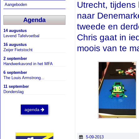
Utrecht, tijdens
Aangeboden
naar Denemarke
Agenda
tweede en derde 
14 augustus
Chris gaat in ie
Levend Tafelvoetbal
16 augustus
moois van te m
Zeijer Fietstocht
2 september
Handwerkavond in het MFA
6 september
The Louis Armstrong...
11 september
Donderslag
agenda
5-09-2013