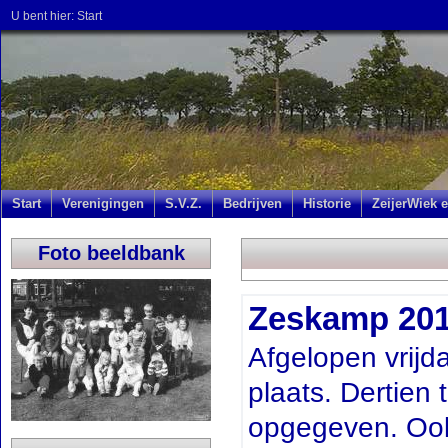
U bent hier:
Start
Start
Verenigingen
S.V.Z.
Bedrijven
Historie
ZeijerWiek e
Foto beeldbank
Zeskamp 20
Afgelopen vrij
plaats. Dertien
opgegeven. Ook