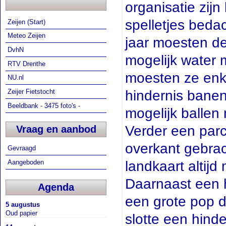
organisatie zij
spelletjes bedac
Zeijen (Start)
Meteo Zeijen
jaar moesten d
DvhN
mogelijk water m
RTV Drenthe
moesten ze enk
NU.nl
hindernis banen
Zeijer Fietstocht
Beeldbank - 3475 foto's -
mogelijk ballen
Verder een parc
Vraag en aanbod
overkant gebrac
Gevraagd
landkaart altij
Aangeboden
Daarnaast een h
Agenda
een grote pop d
5 augustus
Oud papier
slotte een hind