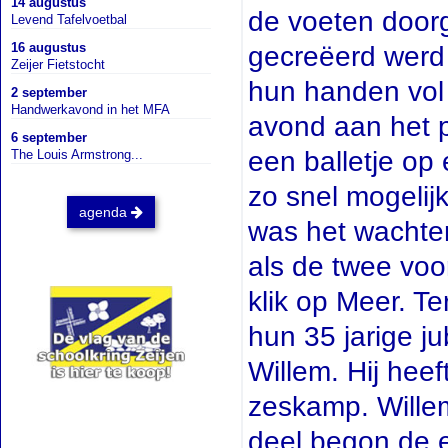
14 augustus
de voeten door
Levend Tafelvoetbal
16 augustus
gecreëerd werd
Zeijer Fietstocht
hun handen vol 
2 september
Handwerkavond in het MFA
avond aan het p
6 september
een balletje op
The Louis Armstrong...
zo snel mogeli
agenda
was het wachten
als de twee voor
klik op Meer. Te
hun 35 jarige j
Willem. Hij hee
zeskamp. Willem
deel begon de e