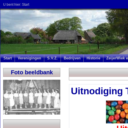
U bent hier:
Start
Start
Verenigingen
S.V.Z.
Bedrijven
Historie
ZeijerWiek e
Foto beeldbank
Uitnodiging