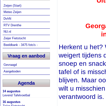
Ui
Zeijen (Start)
Meteo Zeijen
DvhN
Georg
RTV Drenthe
NU.nl
i
Zeijer Fietstocht
Beeldbank - 3475 foto's -
Herkent u het? 
weigert tijdens 
Vraag en aanbod
snoep en snacks
Gevraagd
tafel of is miss
Aangeboden
blijven. Maar o
Agenda
wilt u misschie
14 augustus
verantwoord is.
Levend Tafelvoetbal
16 augustus
Zeijer Fietstocht