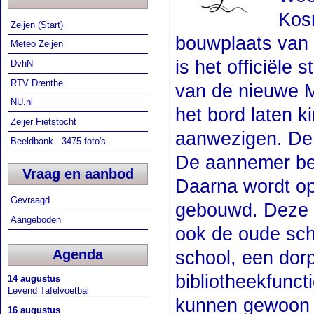
Kos
Zeijen (Start)
bouwplaats van 
Meteo Zeijen
is het officiël
DvhN
RTV Drenthe
van de nieuwe M
NU.nl
het bord laten k
Zeijer Fietstocht
aanwezigen. De 
Beeldbank - 3475 foto's -
De aannemer beg
Vraag en aanbod
Daarna wordt op
Gevraagd
gebouwd. Deze mo
Aangeboden
ook de oude sch
school, een dor
Agenda
bibliotheekfunct
14 augustus
Levend Tafelvoetbal
kunnen gewoon n
16 augustus