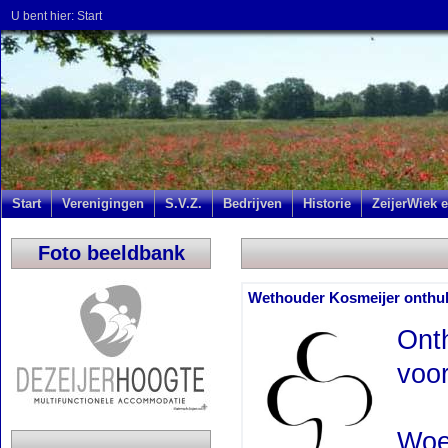
U bent hier:
Start
Start
Verenigingen
S.V.Z.
Bedrijven
Historie
ZeijerWiek e
Foto beeldbank
Wethouder Kosmeijer onthult
Onth
voo
Woe