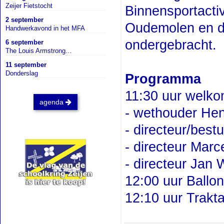
Zeijer Fietstocht
Binnensportactivi
2 september
Oudemolen en do
Handwerkavond in het MFA
ondergebracht.
6 september
The Louis Armstrong...
11 september
Donderslag
Programma
11:30 uur welko
agenda
- wethouder He
- directeur/best
- directeur Mar
- directeur Jan
12:00 uur Ballo
12:10 uur Trakta