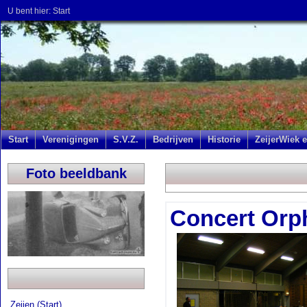
U bent hier:
Start
Start
Verenigingen
S.V.Z.
Bedrijven
Historie
ZeijerWiek e
Foto beeldbank
Concert Orp
Zeijen (Start)