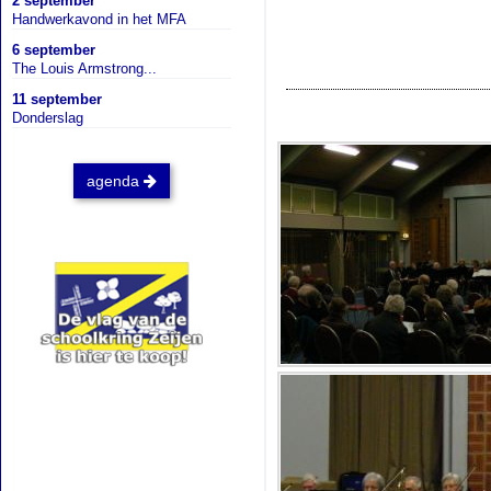
2 september
Handwerkavond in het MFA
6 september
The Louis Armstrong...
11 september
Donderslag
agenda