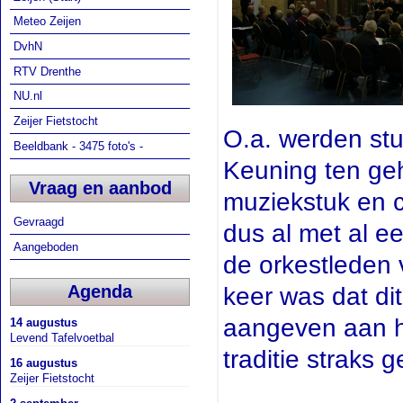
Meteo Zeijen
DvhN
RTV Drenthe
NU.nl
Zeijer Fietstocht
O.a. werden stu
Beeldbank - 3475 foto's -
Keuning ten geh
Vraag en aanbod
muziekstuk en c
Gevraagd
dus al met al 
Aangeboden
de orkestleden
Agenda
keer was dat dit
aangeven aan he
14 augustus
Levend Tafelvoetbal
traditie straks
16 augustus
Zeijer Fietstocht