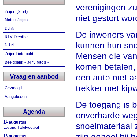
verenigingen zu
Zeijen (Start)
niet gestort wor
Meteo Zeijen
DvhN
De inwoners van
RTV Drenthe
kunnen hun snoei
NU.nl
Mensen die van 
Zeijer Fietstocht
Beeldbank - 3475 foto's -
komen betalen, 
een auto met a
Vraag en aanbod
trekker met ki
Gevraagd
Aangeboden
De toegang is b
Agenda
onverharde weg 
14 augustus
snoeimateriaal 
Levend Tafelvoetbal
zijn geheel bij
16 augustus