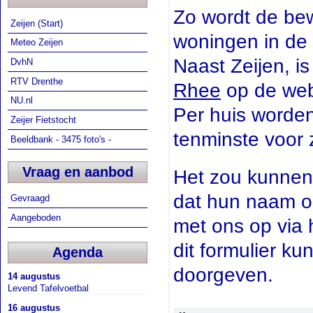
Zo wordt de bew
Zeijen (Start)
woningen in de 
Meteo Zeijen
Naast Zeijen, 
DvhN
RTV Drenthe
Rhee
op de webs
NU.nl
Per huis worde
Zeijer Fietstocht
tenminste voor 
Beeldbank - 3475 foto's -
Vraag en aanbod
Het zou kunnen
dat hun naam op
Gevraagd
Aangeboden
met ons op via 
dit formulier ku
Agenda
doorgeven.
14 augustus
Levend Tafelvoetbal
16 augustus