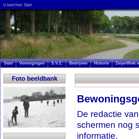
U bent hier:
Start
Start
Verenigingen
S.V.Z.
Bedrijven
Historie
ZeijerWiek e
Foto beeldbank
Bewoningsge
De redactie va
schermen nog st
informatie.