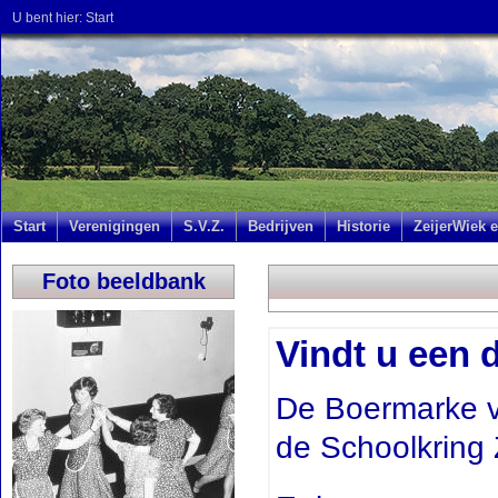
U bent hier:
Start
Start
Verenigingen
S.V.Z.
Bedrijven
Historie
ZeijerWiek e
Foto beeldbank
Vindt u een 
De Boermarke v
de Schoolkring