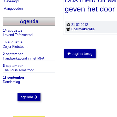
Gevraagd
geven het door
Aangeboden
Agenda
21-02-2012
Boermarke/Alie
14 augustus
Levend Tafelvoetbal
16 augustus
Zeijer Fietstocht
pagina terug
2 september
Handwerkavond in het MFA
6 september
The Louis Armstrong...
11 september
Donderslag
agenda