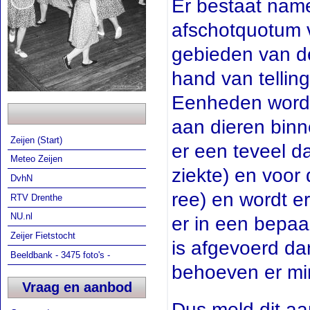
Er bestaat nam
afschotquotum 
gebieden van d
hand van tellin
Eenheden wordt 
aan dieren binn
Zeijen (Start)
er een teveel d
Meteo Zeijen
ziekte) en voor
DvhN
ree) en wordt e
RTV Drenthe
NU.nl
er in een bepaa
Zeijer Fietstocht
is afgevoerd da
Beeldbank - 3475 foto's -
behoeven er mi
Vraag en aanbod
Dus meld dit aa