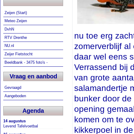
Zeijen (Start)
Meteo Zeijen
DvhN
nu toe erg zach
RTV Drenthe
zomerverblijf a
NU.nl
Zeijer Fietstocht
daar wel eens sp
Beeldbank - 3475 foto's -
Verrassend bij 
Vraag en aanbod
van grote aanta
salamandertje m
Gevraagd
Aangeboden
bunker door de 
opening gemaakt
Agenda
komen om te ov
14 augustus
Levend Tafelvoetbal
kikkerpoel in d