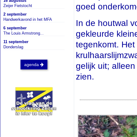
16 augustus
goed onderkom
Zeijer Fietstocht
2 september
Handwerkavond in het MFA
In de houtwal v
6 september
gekleurde klein
The Louis Armstrong...
11 september
tegenkomt. Het
Donderslag
krulhaarslijmzw
gelijk uit; all
agenda
zien.