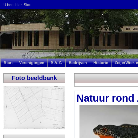
U bent hier:
Start
Start
Verenigingen
S.V.Z.
Bedrijven
Historie
ZeijerWiek e
Foto beeldbank
Natuur rond 