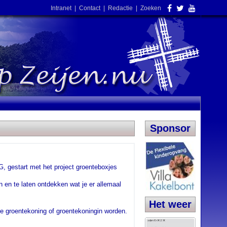
Intranet
|
Contact
|
Redactie
|
Zoeken
Sponsor
G, gestart met het project groenteboxjes
n en te laten ontdekken wat je er allemaal
Het weer
e groentekoning of groentekoningin worden.