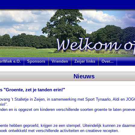
jerWiek e.O.
Sponsors
Vrienden
Zeijer links
Over...
Nieuws
 "Groente, zet je tanden erin!"
vang ’t Stalletje in Zeijen, in samenwerking met Sport Tynaarlo, Aldi en JOG
in!”.
anden en is opgezet om kinderen verschillende soorten groente te laten proeve
ente hebben geproefd, krijgen ze een stempel. Uiteindelijk kunnen ze daarme
boek ontwikkeld met verschillende activiteiten en creatieve recepten.