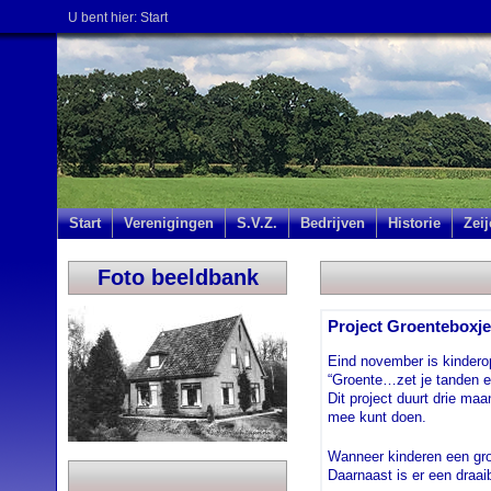
U bent hier:
Start
Start
Verenigingen
S.V.Z.
Bedrijven
Historie
Zei
Foto beeldbank
Project Groenteboxjes
Eind november is kinderop
“Groente…zet je tanden er
Dit project duurt drie ma
mee kunt doen.
Wanneer kinderen een gro
Daarnaast is er een draai