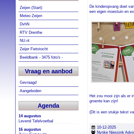
De kinderopvang doet vanu
Zeijen (Start)
een eigen moestuin en exp
Meteo Zeijen
DvhN
RTV Drenthe
NU.nl
Zeijer Fietstocht
Beeldbank - 3475 foto's -
Vraag en aanbod
Gevraagd
Aangeboden
Het zou mooi zijn als er 
groente kan zijn!
Agenda
(Dit is een stukje tekst 
14 augustus
Levend Tafelvoetbal
10-12-2025
16 augustus
Nynke Niessink Advis