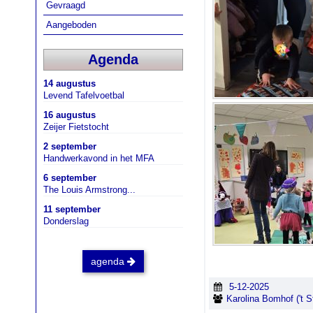
Gevraagd
Aangeboden
Agenda
14 augustus
Levend Tafelvoetbal
16 augustus
Zeijer Fietstocht
2 september
Handwerkavond in het MFA
6 september
The Louis Armstrong...
11 september
Donderslag
agenda
5-12-2025
Karolina Bomhof ('t St