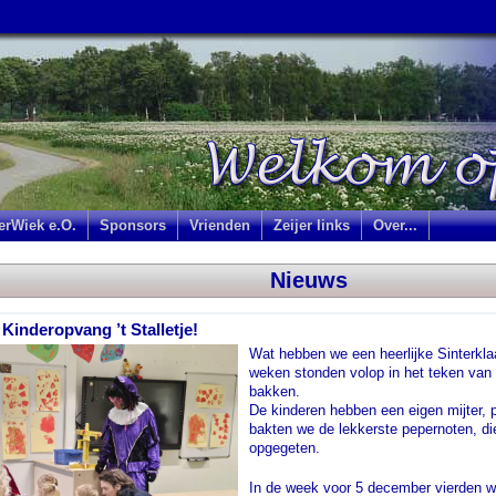
jerWiek e.O.
Sponsors
Vrienden
Zeijer links
Over...
Nieuws
 Kinderopvang ’t Stalletje!
Wat hebben we een heerlijke Sinterklaa
weken stonden volop in het teken van k
bakken.
De kinderen hebben een eigen mijter,
bakten we de lekkerste pepernoten, d
opgegeten.
In de week voor 5 december vierden w