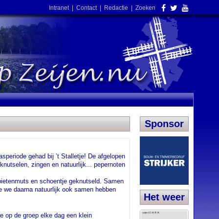
Intranet
|
Contact
|
Redactie
|
Zoeken
Sponsor
speriode gehad bij ’t Stalletje! De afgelopen
nutselen, zingen en natuurlijk... pepernoten
 pietenmuts en schoentje geknutseld. Samen
ie we daarna natuurlijk ook samen hebben
Het weer
e op de groep elke dag een klein