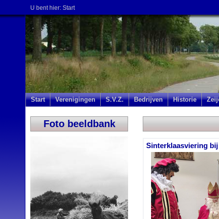
U bent hier:
Start
Start
Verenigingen
S.V.Z.
Bedrijven
Historie
Zei
Foto beeldbank
Sinterklaasviering bij