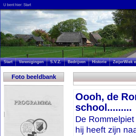
U bent hier:
Start
Start
Verenigingen
S.V.Z.
Bedrijven
Historie
ZeijerWiek e
Foto beeldbank
Oooh, de Ro
school.........
De Rommelpiet 
hij heeft zijn 