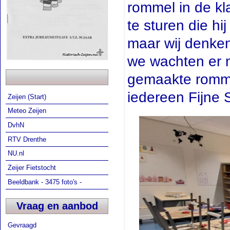
rommel in de kl
te sturen die h
maar wij denken 
we wachten er m
gemaakte rommel
iedereen Fijne S
Zeijen (Start)
Meteo Zeijen
DvhN
RTV Drenthe
NU.nl
Zeijer Fietstocht
Beeldbank - 3475 foto's -
Vraag en aanbod
Gevraagd