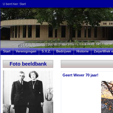
U bent hier:
Start
Start
Verenigingen
S.V.Z.
Bedrijven
Historie
ZeijerWiek e
Foto beeldbank
Geert Wever 70 jaar!