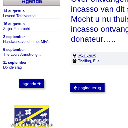
Agenda
incasso van dit 
14 augustus
Levend Tafelvoetbal
Mocht u nu thui
16 augustus
incasso ontvang
Zeijer Fietstocht
donateur…..
2 september
Handwerkavond in het MFA
6 september
The Louis Armstrong...
25-11-2025
Thalling, Ella
11 september
Donderslag
agenda
pagina terug