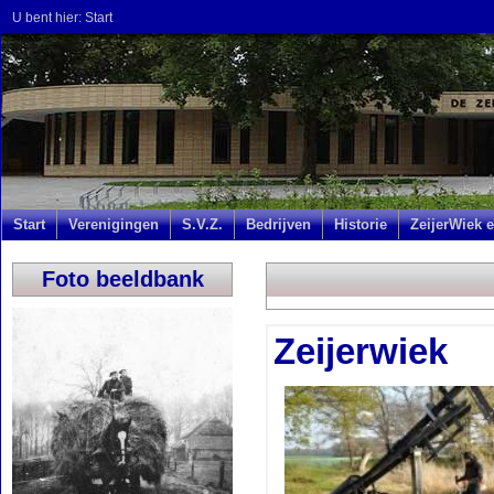
U bent hier:
Start
Start
Verenigingen
S.V.Z.
Bedrijven
Historie
ZeijerWiek e
Foto beeldbank
Zeijerwiek