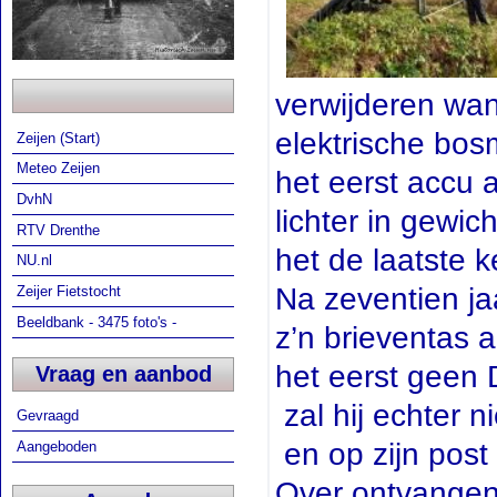
verwijderen wan
elektrische bos
Zeijen (Start)
Meteo Zeijen
het eerst accu
DvhN
lichter in gewic
RTV Drenthe
het de laatste k
NU.nl
Na zeventien ja
Zeijer Fietstocht
Beeldbank - 3475 foto's -
z’n brieventas a
het eerst geen 
Vraag en aanbod
zal hij echter n
Gevraagd
en op zijn post 
Aangeboden
Over ontvangen