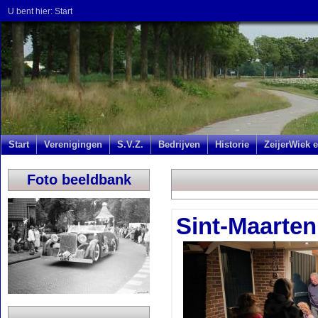
U bent hier:
Start
Start
Verenigingen
S.V.Z.
Bedrijven
Historie
ZeijerWiek e
Foto beeldbank
Sint-Maarten