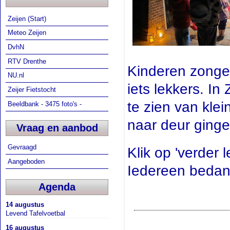
Zeijen (Start)
Meteo Zeijen
DvhN
RTV Drenthe
Kinderen zongen
NU.nl
iets lekkers. In
Zeijer Fietstocht
te zien van kle
Beeldbank - 3475 foto's -
naar deur ginge
Vraag en aanbod
Gevraagd
Klik op 'verder l
Aangeboden
Iedereen bedank
Agenda
14 augustus
Levend Tafelvoetbal
16 augustus