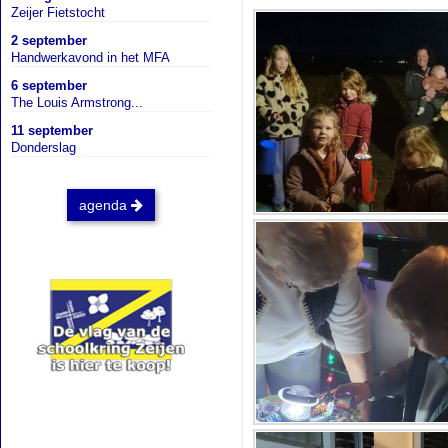
Zeijer Fietstocht
2 september
Handwerkavond in het MFA
6 september
The Louis Armstrong...
11 september
Donderslag
agenda