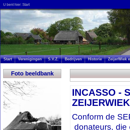
U bent hier:
Start
Start
Verenigingen
S.V.Z.
Bedrijven
Historie
ZeijerWiek e
Foto beeldbank
INCASSO - S
ZEIJERWIEK
Conform de SEP
donateurs, die