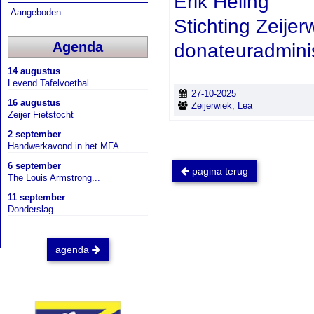
Erik Heling
Aangeboden
Stichting Zeijer
Agenda
donateuradmini
14 augustus
Levend Tafelvoetbal
27-10-2025
16 augustus
Zeijerwiek, Lea
Zeijer Fietstocht
2 september
Handwerkavond in het MFA
6 september
pagina terug
The Louis Armstrong...
11 september
Donderslag
agenda