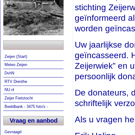
stichting Zeije
geïnformeerd a
worden geïncas
Uw jaarlijkse 
geïncasseerd. H
Zeijen (Start)
Zeijerwiek” en 
Meteo Zeijen
DvhN
persoonlijk do
RTV Drenthe
NU.nl
De donateurs, 
Zeijer Fietstocht
schriftelijk ve
Beeldbank - 3475 foto's -
Als u vragen he
Vraag en aanbod
Gevraagd